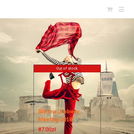
Out of stock
Bilet na „Kobiecy
Meeting 2018”
87.00
zł