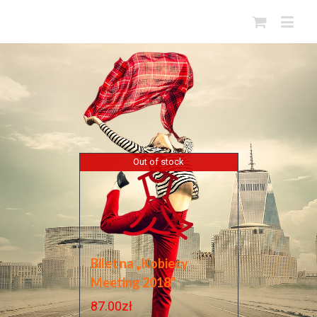
Out of stock
Bilet na „Kobiecy
Meeting 2018”
87.00
zł