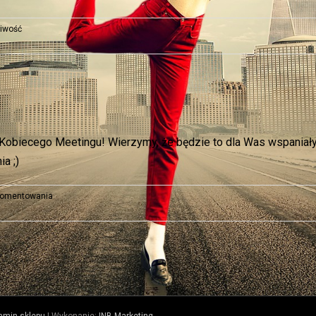
iwość
obiecego Meetingu! Wierzymy, że będzie to dla Was wspaniały
a ;)
Startujemy
komentowania
z kampanią
promocyjną