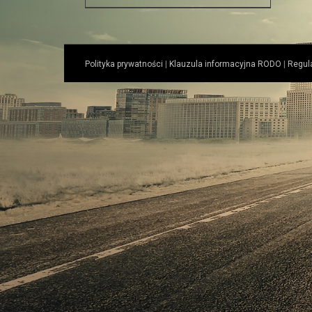
Polityka prywatności
|
Klauzula informacyjna RODO
|
Regul