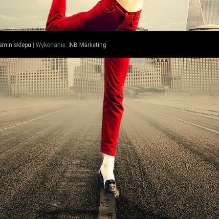
amin sklepu
| Wykonanie:
INB Marketing