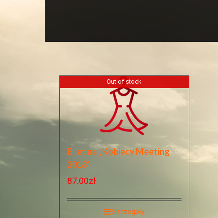
Out of stock
Bilet na „Kobiecy Meeting
2018”
87.00
zł
Szczegóły